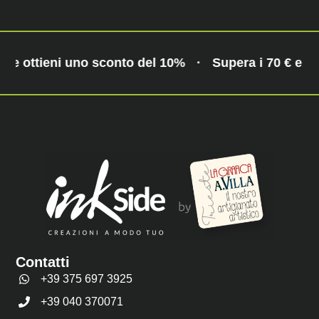
€ e ottieni uno sconto del 10%
·
Supera i 70 € e ot
Contatti
+39 375 697 3925
+39 040 370071