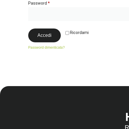
Password
*
Ricordami
Accedi
Password dimenticata?
R