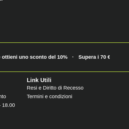
e ottieni uno sconto del 10%
·
Supera i 70 € e otti
Link Utili
Resi e Diritto di Recesso
nto
Termini e condizioni
– 18.00