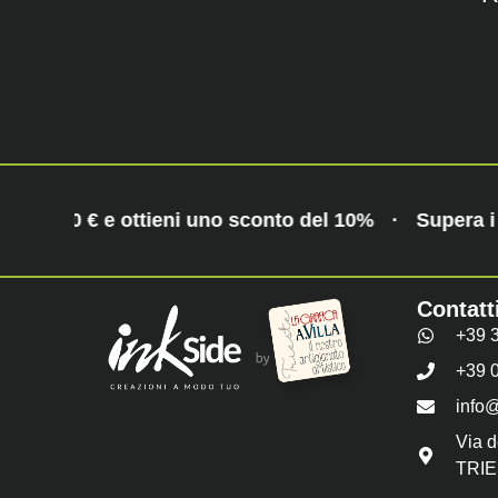
era i 70 € e ottieni uno sconto del 10%
·
Supera i 
Contatt
+39 
+39 
info@
Via d
TRIE