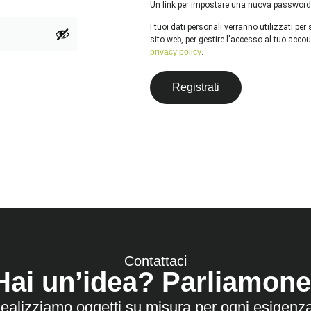
Un link per impostare una nuova password v
I tuoi dati personali verranno utilizzati pe
sito web, per gestire l'accesso al tuo accoun
privacy policy
.
Registrati
Contattaci
Hai un’idea? Parliamone
ealizziamo oggetti su misura per ogni esigenz