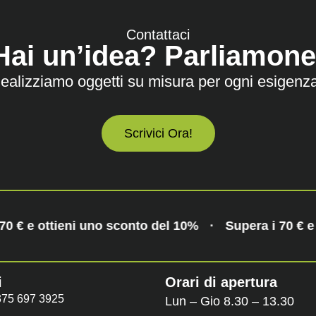
Contattaci
Hai un’idea? Parliamone
ealizziamo oggetti su misura per ogni esigenz
Scrivici Ora!
70 € e ottieni uno sconto del 10%
·
Supera i 70 € e
i
Orari di apertura
375 697 3925
Lun – Gio 8.30 – 13.30