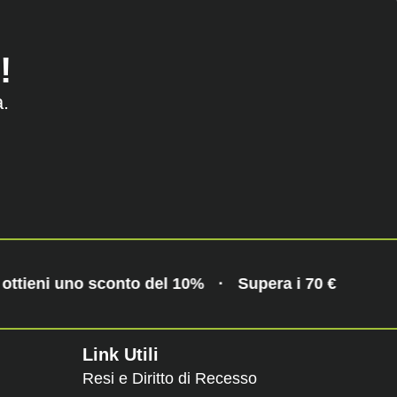
!
a.
 ottieni uno sconto del 10%
·
Supera i 70 € e ottie
Link Utili
Resi e Diritto di Recesso