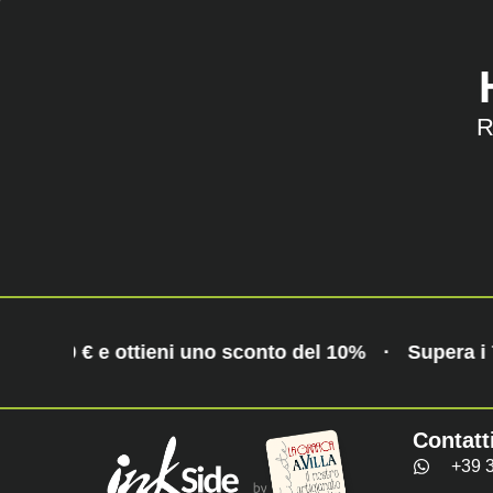
R
ra i 70 € e ottieni uno sconto del 10%
·
Supera i 
Contatt
+39 