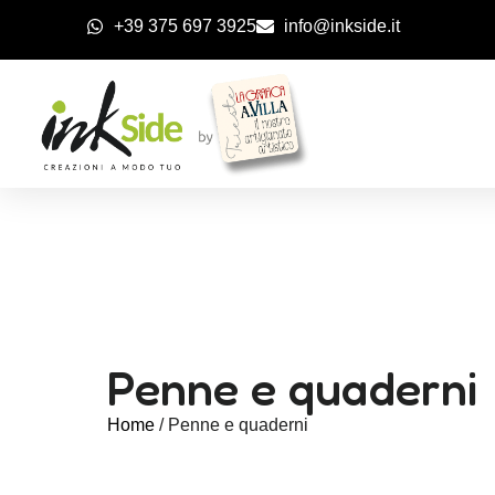
+39 375 697 3925
info@inkside.it
Penne e quaderni
Home
/ Penne e quaderni