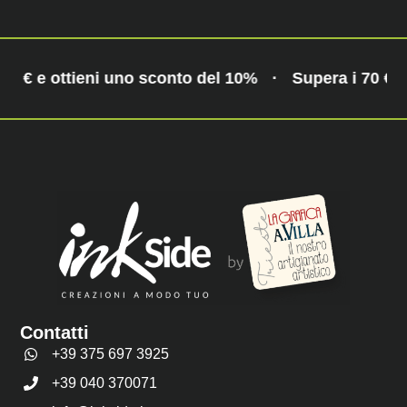
70 € e ottieni uno sconto del 10%
·
Supera i 70 € e
Contatti
+39 375 697 3925
+39 040 370071